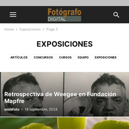
Home
Exposiciones
Page 3
EXPOSICIONES
ARTÍCULOS
CONCURSOS
CURSOS
EQUIPO
EXPOSICIONES
GALERÍAS
ILUMINACIÓN
LIBROS DE FOTOGRAFÍA
NOTICIAS
REVISTAS
TUTORIALES PHOTOSHOP
Retrospectiva de Weegee en Fundación
Mapfre
omnifoto
-
18 septiembre, 2024