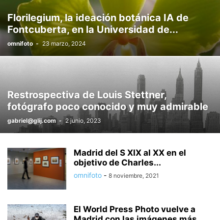
Florilegium, la ideación botánica IA de
Fontcuberta, en la Universidad de...
omnifoto
-
23 marzo, 2024
Restrospectiva de Louis Stettner,
fotógrafo poco conocido y muy admirable
gabriel@glij.com
-
2 junio, 2023
Madrid del S XIX al XX en el
objetivo de Charles...
omnifoto
-
8 noviembre, 2021
El World Press Photo vuelve a
Madrid con las imágenes más...