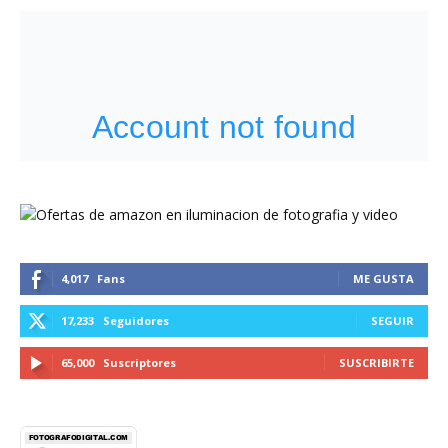
4,017
Fans
ME GUSTA
17,233
Seguidores
SEGUIR
65,000
Suscriptores
SUSCRIBIRTE