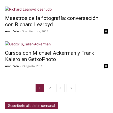
Maestros de la fotografía: conversación
con Richard Learoyd
omnifoto
-
5 septiembre, 2016
0
Cursos con Michael Ackerman y Frank
Kalero en GetxoPhoto
omnifoto
-
24 agosto, 2016
0
1
2
3
Suscríbete al boletín semanal