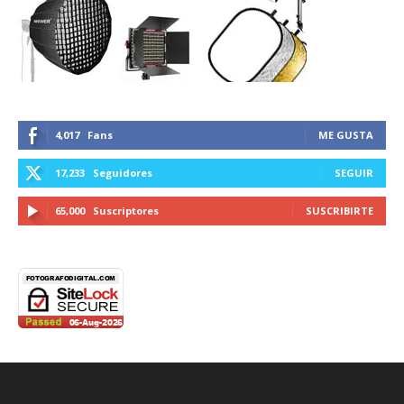
4,017
Fans
ME GUSTA
17,233
Seguidores
SEGUIR
65,000
Suscriptores
SUSCRIBIRTE