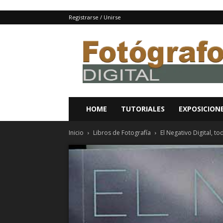
Registrarse / Unirse
Fotografo
digital
y
tutoriales
Photoshop
HOME
TUTORIALES
EXPOSICION
Inicio
Libros de Fotografía
El Negativo Digital, t