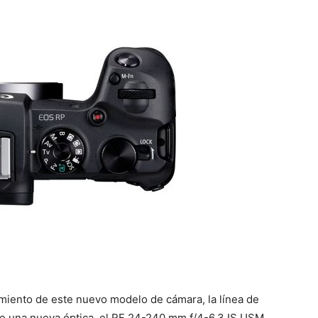
miento de este nuevo modelo de cámara, la línea de
de una nueva óptica, el RF 24-240 mm f/4-6,3 IS USM,