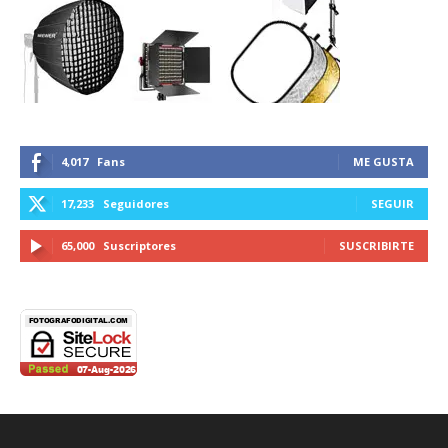
4,017
Fans
ME GUSTA
17,233
Seguidores
SEGUIR
65,000
Suscriptores
SUSCRIBIRTE