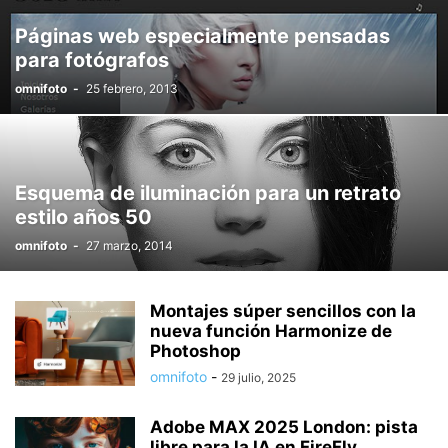
Páginas web especialmente pensadas
para fotógrafos
omnifoto
-
25 febrero, 2013
Esquema de iluminación para un retrato
estilo años 50
omnifoto
-
27 marzo, 2014
Montajes súper sencillos con la
nueva función Harmonize de
Photoshop
omnifoto
-
29 julio, 2025
Adobe MAX 2025 London: pista
libre para la IA en FireFly,...