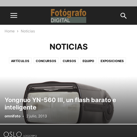
Home
Noticias
NOTICIAS
ARTÍCULOS
CONCURSOS
CURSOS
EQUIPO
EXPOSICIONES
GALERÍAS
ILUMINACIÓN
LIBROS DE FOTOGRAFÍA
NOTICIAS
REVISTAS
TUTORIALES PHOTOSHOP
Yongnuo YN-560 III, un flash barato e
inteligente
omnifoto
-
2 julio, 2013