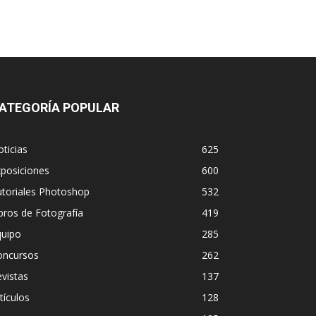
ATEGORÍA POPULAR
ticias
625
posiciones
600
utoriales Photoshop
532
bros de Fotografía
419
quipo
285
oncursos
262
vistas
137
tículos
128