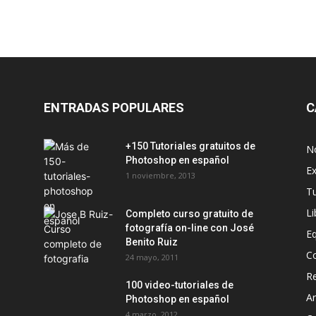
ENTRADAS POPULARES
C
+150 Tutoriales gratuitos de
No
Photoshop en español
Ex
1 noviembre, 2013
T
Li
Completo curso gratuito de
fotografía on-line con José
E
Benito Ruiz
C
24 mayo, 2011
Re
100 video-tutoriales de
Ar
Photoshop en español
4 marzo, 2012