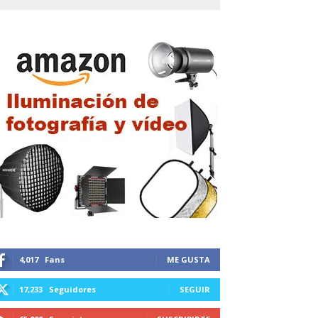
4,017
Fans
ME GUSTA
17,233
Seguidores
SEGUIR