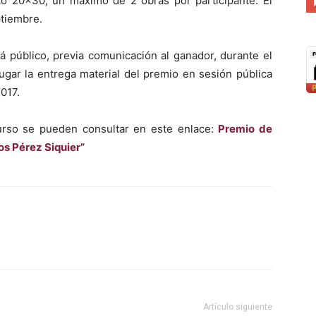
ato 20×30, un máximo de 2 obras por participante. El
ptiembre.
rá público, previa comunicación al ganador, durante el
gar la entrega material del premio en sesión pública
017.
urso se pueden consultar en este enlace:
Premio de
os Pérez Siquier”
Artículo siguiente