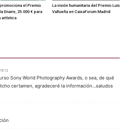
promociona el Premio
La visión humanitaria del Premio Luis
a Enaire, 25.000 € para
Valtueña en CaixaForum Madrid
 artística
 19:12
curso Sony World Photography Awards, o sea, de qué
a dicho certamen, agradeceré la información…saludos
ción