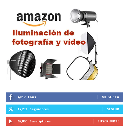
4,017
Fans
ME GUSTA
17,233
Seguidores
SEGUIR
65,000
Suscriptores
SUSCRIBIRTE