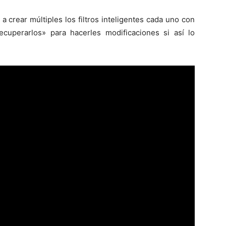
a crear múltiples los filtros inteligentes cada uno con
uperarlos» para hacerles modificaciones si así lo