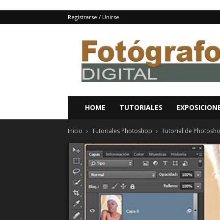
Registrarse / Unirse
Fotografo
digital
y
tutoriales
Photoshop
HOME
TUTORIALES
EXPOSICION
Inicio
Tutoriales Photoshop
Tutorial de Photosho