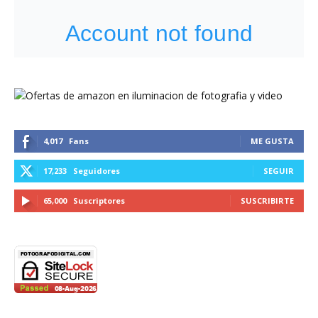
4,017
Fans
ME GUSTA
17,233
Seguidores
SEGUIR
65,000
Suscriptores
SUSCRIBIRTE