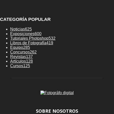
CATEGORÍA POPULAR
Noticias
625
Exposiciones
600
Tutoriales Photoshop
532
Libros de Fotografía
419
Equipo
285
Concursos
262
Revistas
137
Artículos
128
Cursos
125
SOBRE NOSOTROS