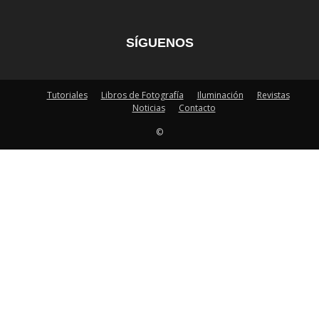
SÍGUENOS
Tutoriales
Libros de Fotografía
Iluminación
Revistas
Noticias
Contacto
©