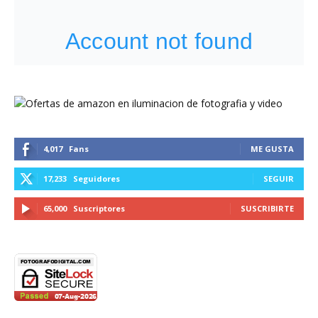
4,017
Fans
ME GUSTA
17,233
Seguidores
SEGUIR
65,000
Suscriptores
SUSCRIBIRTE