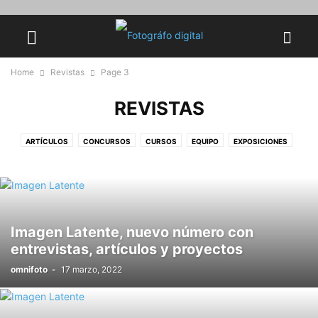
Home
Revistas
Page 3
REVISTAS
ARTÍCULOS
CONCURSOS
CURSOS
EQUIPO
EXPOSICIONES
GALERÍAS
ILUMINACIÓN
LIBROS DE FOTOGRAFÍA
NOTICIAS
REVISTAS
TUTORIALES PHOTOSHOP
Imagen Latente, nuevo número con
entrevistas, artículos y proyectos
omnifoto
-
17 marzo, 2022