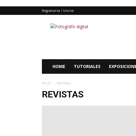
Registrarse / Unirse
Fotografo
digital
y
tutoriales
Photoshop
HOME
TUTORIALES
EXPOSICION
Inicio
Revistas
REVISTAS