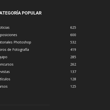
ATEGORÍA POPULAR
ticias
625
posiciones
600
utoriales Photoshop
532
bros de Fotografía
419
quipo
285
oncursos
262
vistas
137
tículos
128
ursos
125