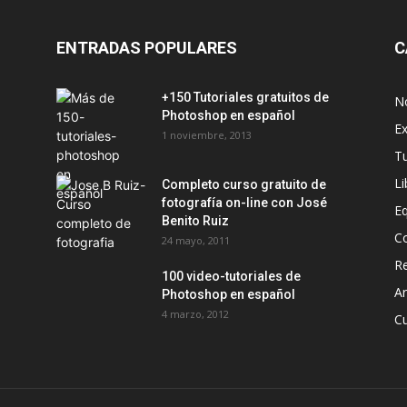
ENTRADAS POPULARES
C
+150 Tutoriales gratuitos de
No
Photoshop en español
Ex
1 noviembre, 2013
T
Li
Completo curso gratuito de
fotografía on-line con José
E
Benito Ruiz
C
24 mayo, 2011
Re
100 video-tutoriales de
Ar
Photoshop en español
4 marzo, 2012
C