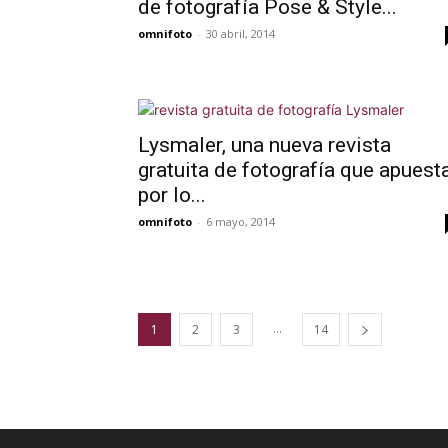
de fotografía Pose & Style...
omnifoto
-
30 abril, 2014
Lysmaler, una nueva revista
gratuita de fotografía que apuest
por lo...
omnifoto
-
6 mayo, 2014
...
1
2
3
14