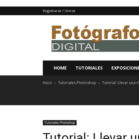
Registrarse / Unirse
Fotografo
digital
y
tutoriales
Photoshop
HOME
TUTORIALES
EXPOSICION
Inicio
Tutoriales Photoshop
Tutorial: Llevar una 
Tutoriales Photoshop
Tutorial: Llevar 