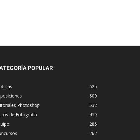
ATEGORÍA POPULAR
ticias
625
posiciones
600
utoriales Photoshop
532
bros de Fotografía
419
quipo
285
oncursos
262