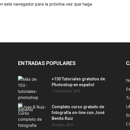
 en este navegador para la próxima vez que haga
ENTRADAS POPULARES
C
+150 Tutoriales gratuitos de
No
Photoshop en español
Ex
1 noviembre, 2013
T
Li
Completo curso gratuito de
fotografía on-line con José
E
Benito Ruiz
C
24 mayo, 2011