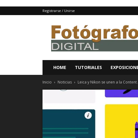
Registrarse / Unirse
Fotografo
digital
y
tutoriales
Photoshop
HOME
TUTORIALES
EXPOSICION
Inicio
Noticias
Leica y Nikon se unen a la Content 