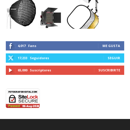
4,017
Fans
ME GUSTA
17,233
Seguidores
SEGUIR
65,000
Suscriptores
SUSCRIBIRTE