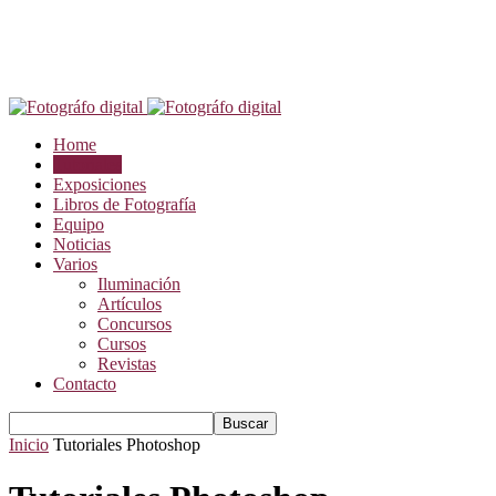
Home
Tutoriales
Exposiciones
Libros de Fotografía
Equipo
Noticias
Varios
Iluminación
Artículos
Concursos
Cursos
Revistas
Contacto
Inicio
Tutoriales Photoshop