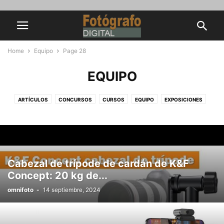
Home
Equipo
Page 28
EQUIPO
ARTÍCULOS
CONCURSOS
CURSOS
EQUIPO
EXPOSICIONES
GALERÍAS
ILUMINACIÓN
LIBROS DE FOTOGRAFÍA
NOTICIAS
REVISTAS
TUTORIALES PHOTOSHOP
Cabezal de trípode de cardán de K&F
Concept: 20 kg de...
omnifoto
-
14 septiembre, 2024