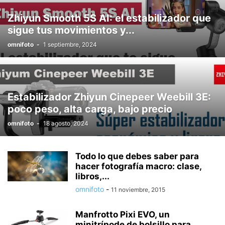
Zhiyun Smooth 5S AI: el estabilizador que
sigue tus movimientos y...
omnifoto
-
1 septiembre, 2024
Estabilizador Zhiyun Cinepeer Weebill 3E:
poco peso, alta carga, bajo precio
omnifoto
-
18 agosto, 2024
Todo lo que debes saber para
hacer fotografía macro: clase,
libros,...
omnifoto
-
11 noviembre, 2015
Manfrotto Pixi EVO, un
minitrípode de bolsillo para