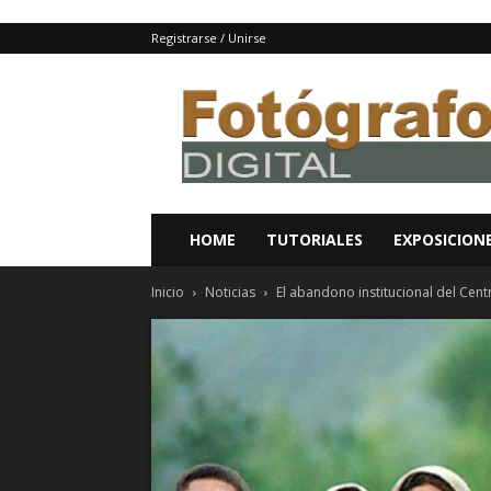
Registrarse / Unirse
Fotografo
digital
y
tutoriales
Photoshop
HOME
TUTORIALES
EXPOSICION
Inicio
Noticias
El abandono institucional del Cent