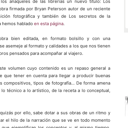
 los anaqueles de las librerías un nuevo título: Los
 obra firmada por Bryan Peterson autor de un reciente
sición fotográfica y también de Los secretos de la
 ya hemos hablado
en esta página
.
obra bien editada, en formato bolsillo y con una
e asemeje al formato y calidades a los que nos tienen
ibros pensados para acompañar al viajero.
este volumen cuyo contenido es un repaso general a
ne que tener en cuenta para llegar a producir buenas
os compositivos, tipos de fotografía… De forma amena
lo técnico a lo artístico, de la receta a lo conceptual,
uizás por ello, sabe dotar a sus obras de un ritmo y
uar el hilo de la narración que se ve en todo momento
d que ejemplifican los conceptos y, al mismo tiempo,