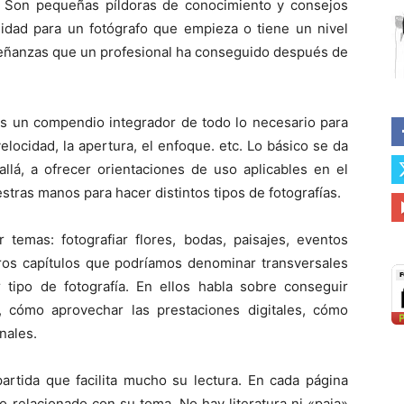
. Son pequeñas píldoras de conocimiento y consejos
lidad para un fotógrafo que empieza o tiene un nivel
señanzas que un profesional ha conseguido después de
es un compendio integrador de todo lo necesario para
elocidad, la apertura, el enfoque. etc. Lo básico se da
llá, a ofrecer orientaciones de uso aplicables en el
ras manos para hacer distintos tipos de fotografías.
r temas: fotografiar flores, bodas, paisajes, eventos
tros capítulos que podríamos denominar transversales
r tipo de fotografía. En ellos habla sobre conseguir
, cómo aprovechar las prestaciones digitales, cómo
nales.
artida que facilita mucho su lectura. En cada página
jo relacionado con su toma. No hay literatura ni «paja»