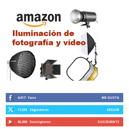
4,017
Fans
ME GUSTA
17,233
Seguidores
SEGUIR
65,000
Suscriptores
SUSCRIBIRTE