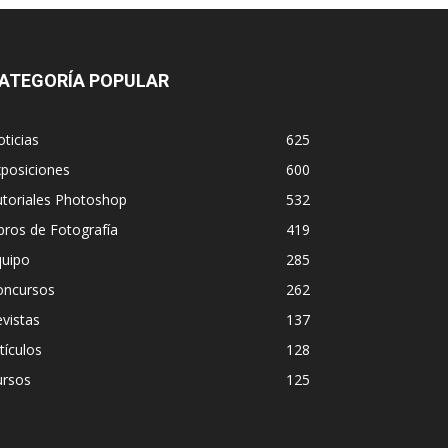
ATEGORÍA POPULAR
ticias
625
posiciones
600
utoriales Photoshop
532
bros de Fotografía
419
quipo
285
oncursos
262
vistas
137
tículos
128
ursos
125