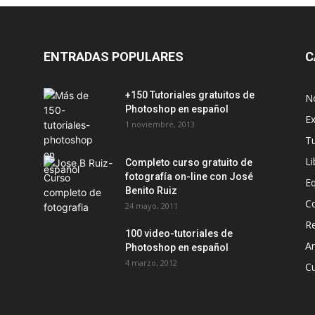
ENTRADAS POPULARES
C
+150 Tutoriales gratuitos de
No
Photoshop en español
Ex
1 noviembre, 2013
T
Li
Completo curso gratuito de
fotografía on-line con José
E
Benito Ruiz
C
24 mayo, 2011
Re
100 video-tutoriales de
Ar
Photoshop en español
4 marzo, 2012
C