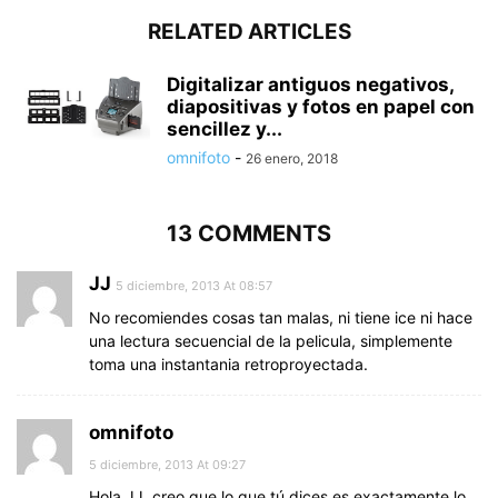
RELATED ARTICLES
Digitalizar antiguos negativos,
diapositivas y fotos en papel con
sencillez y...
omnifoto
-
26 enero, 2018
13 COMMENTS
JJ
5 diciembre, 2013 At 08:57
No recomiendes cosas tan malas, ni tiene ice ni hace
una lectura secuencial de la pelicula, simplemente
toma una instantania retroproyectada.
omnifoto
5 diciembre, 2013 At 09:27
Hola JJ, creo que lo que tú dices es exactamente lo