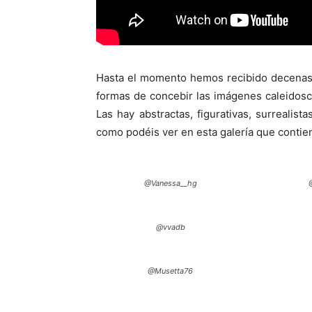
Hasta el momento hemos recibido decenas 
formas de concebir las imágenes caleidoscó
Las hay abstractas, figurativas, surrealis
como podéis ver en esta galería que contien
@Vanessa__hg
@vvadb
@Musetta76