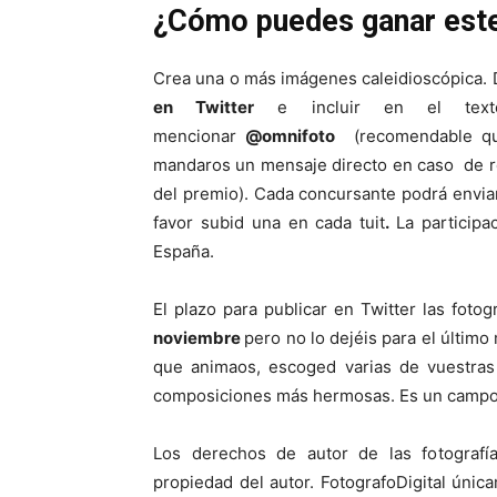
¿Cómo puedes ganar est
Crea una o más imágenes caleidioscópica
en Twitter
e incluir en el text
mencionar
@omnifoto
(recomendable qu
mandaros un mensaje directo en caso de re
del premio). Cada concursante podrá envi
favor subid una en cada tuit
.
La participa
España.
El plazo para publicar en Twitter las foto
noviembre
pero no lo dejéis para el último
que animaos, escoged varias de vuestras 
composiciones más hermosas. Es un campo ab
Los derechos de autor de las fotografí
propiedad del autor. FotografoDigital única