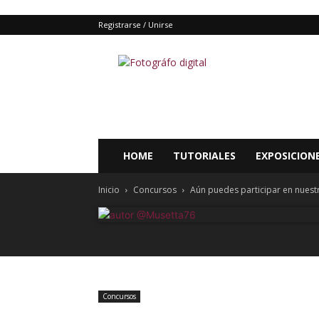
Registrarse / Unirse
Fotografo
digital
y
tutoriales
Photoshop
HOME
TUTORIALES
EXPOSICION
Inicio
Concursos
Aún puedes participar en nuestr
Concursos