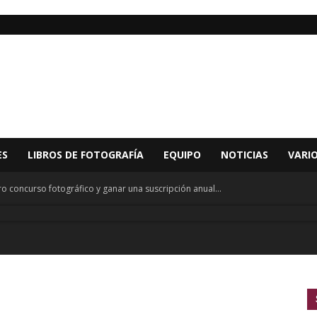
ES
LIBROS DE FOTOGRAFÍA
EQUIPO
NOTICIAS
VARI
o concurso fotográfico y ganar una suscripción anual...