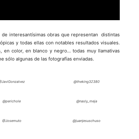
de interesantísimas obras que representan distintas
picas y todas ellas con notables resultados visuales.
tas, en color, en blanco y negro… todas muy llamativas
e sólo algunas de las fotografías enviadas.
@JaviGonzalvez
@theking32380
@perichole
@nasly_meja
@Josemuto
@juanjesuschuso