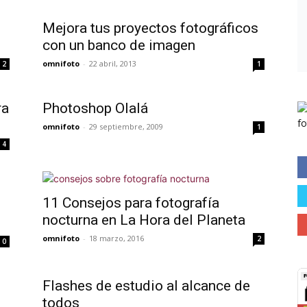
Mejora tus proyectos fotográficos
con un banco de imagen
omnifoto
-
22 abril, 2013
2
1
ra
Photoshop Olalá
omnifoto
-
29 septiembre, 2009
1
4
11 Consejos para fotografía
nocturna en La Hora del Planeta
omnifoto
-
18 marzo, 2016
2
0
Flashes de estudio al alcance de
todos