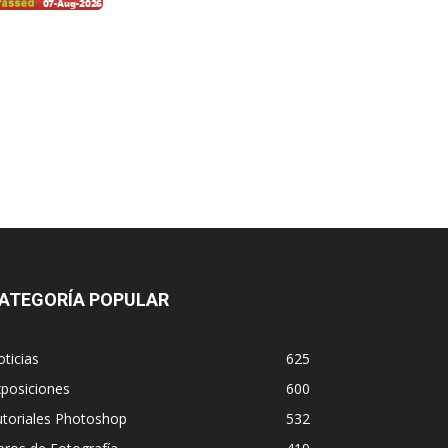
ATEGORÍA POPULAR
ticias
625
posiciones
600
utoriales Photoshop
532