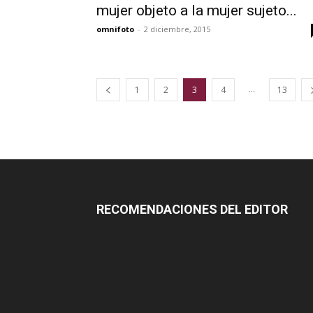
mujer objeto a la mujer sujeto...
omnifoto
-
2 diciembre, 2015
...
1
2
3
4
13
RECOMENDACIONES DEL EDITOR