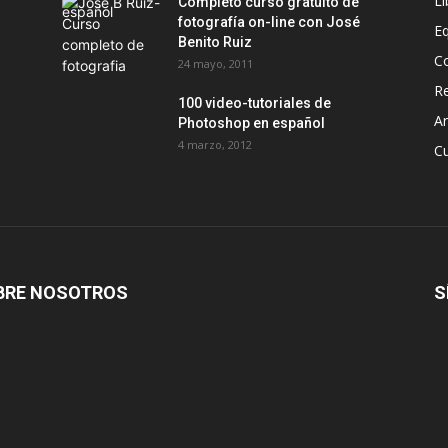
Li
Completo curso gratuito de
fotografía on-line con José
E
Benito Ruiz
C
24 mayo, 2011
Re
100 video-tutoriales de
Ar
Photoshop en español
4 marzo, 2012
C
BRE NOSOTROS
S