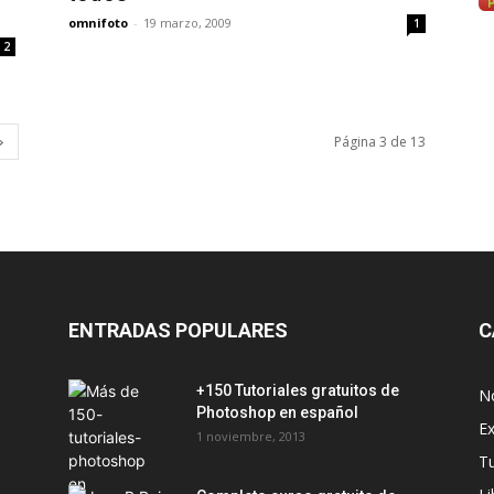
omnifoto
-
19 marzo, 2009
1
2
Página 3 de 13
ENTRADAS POPULARES
C
+150 Tutoriales gratuitos de
No
Photoshop en español
Ex
1 noviembre, 2013
T