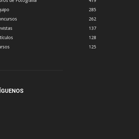
bros de Fotografía
419
quipo
285
oncursos
262
vistas
137
tículos
128
ursos
125
ÍGUENOS