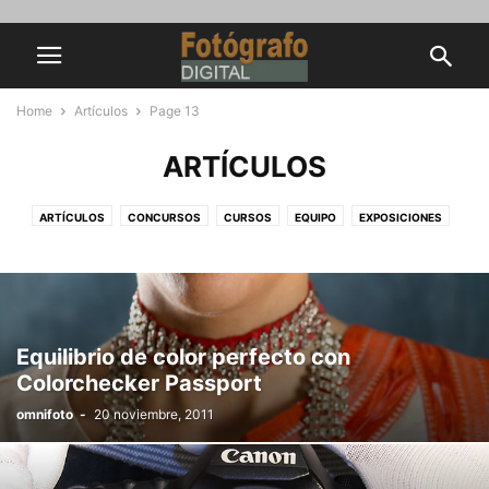
Home
Artículos
Page 13
ARTÍCULOS
ARTÍCULOS
CONCURSOS
CURSOS
EQUIPO
EXPOSICIONES
GALERÍAS
ILUMINACIÓN
LIBROS DE FOTOGRAFÍA
NOTICIAS
REVISTAS
TUTORIALES PHOTOSHOP
Equilibrio de color perfecto con
Colorchecker Passport
omnifoto
-
20 noviembre, 2011