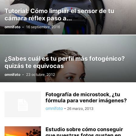
Tutorial: Cómo limpiar el sensor de tu
cámara réflex paso a...
omnifoto
-
16 septiembre, 2016
¿Sabes cuál es tu perfil más fotogénico?
quizás te equivocas
omnifoto
-
23 octubre, 2012
Fotografía de microstock, ¿tu
fórmula para vender imágenes?
omnifoto
-
26 marzo, 2013
Estudio sobre cómo conseguir
que nuestras fotos gusten en