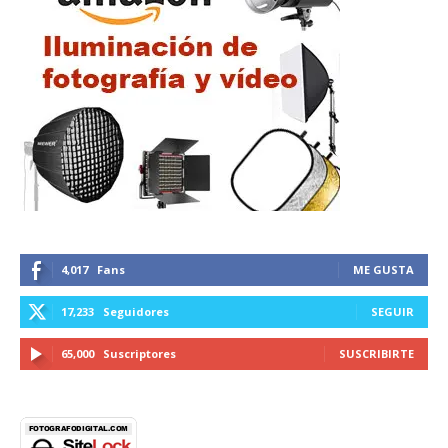
4,017
Fans
ME GUSTA
17,233
Seguidores
SEGUIR
65,000
Suscriptores
SUSCRIBIRTE