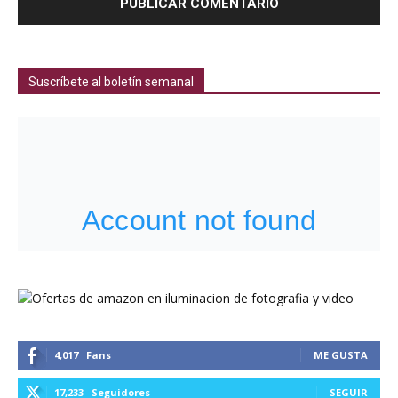
Suscríbete al boletín semanal
4,017
Fans
ME GUSTA
17,233
Seguidores
SEGUIR