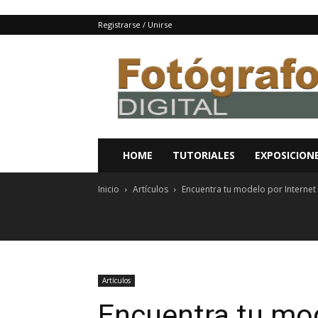
Registrarse / Unirse
Fotografo
digital
y
tutoriales
Photoshop
HOME
TUTORIALES
EXPOSICION
Inicio
Artículos
Encuentra tu modelo por Internet
Artículos
Encuentra tu mod