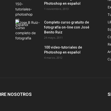
Photoshop en español
Ex
1 noviembre, 2013
T
Li
Completo curso gratuito de
fotografía on-line con José
E
Benito Ruiz
C
24 mayo, 2011
Re
100 video-tutoriales de
Ar
Photoshop en español
4 marzo, 2012
C
BRE NOSOTROS
S