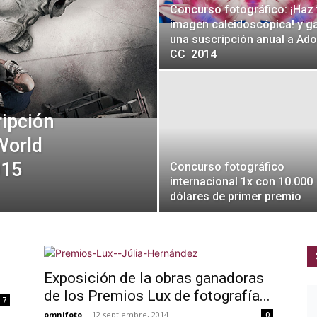
Concurso fotográfico: ¡Haz 
imagen caleidoscópica! y g
una suscripción anual a Ad
CC 2014
ripción
World
015
Concurso fotográfico
internacional 1x con 10.000
dólares de primer premio
Exposición de la obras ganadoras
de los Premios Lux de fotografía...
7
omnifoto
-
12 septiembre, 2014
0