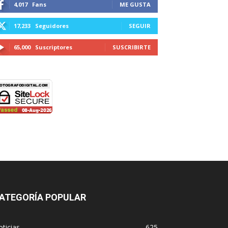
4,017
Fans
ME GUSTA
17,233
Seguidores
SEGUIR
65,000
Suscriptores
SUSCRIBIRTE
ATEGORÍA POPULAR
ticias
625