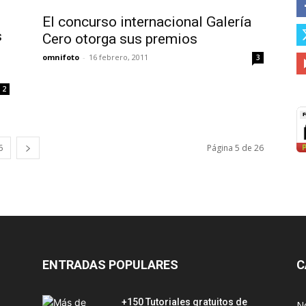
El concurso internacional Galería
s
Cero otorga sus premios
omnifoto
-
16 febrero, 2011
3
2
6
Página 5 de 26
ENTRADAS POPULARES
C
+150 Tutoriales gratuitos de
No