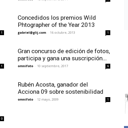
Concedidos los premios Wild
Phtographer of the Year 2013
gabriel@glij.com
-
16 octubre, 2013
1
1
Gran concurso de edición de fotos,
participa y gana una suscripción...
omnifoto
-
10 septiembre, 2017
1
6
Rubén Acosta, ganador del
Acciona 09 sobre sostenibilidad
omnifoto
-
12 mayo, 2009
1
0