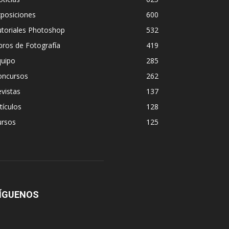
posiciones
600
utoriales Photoshop
532
bros de Fotografía
419
quipo
285
oncursos
262
vistas
137
tículos
128
ursos
125
ÍGUENOS