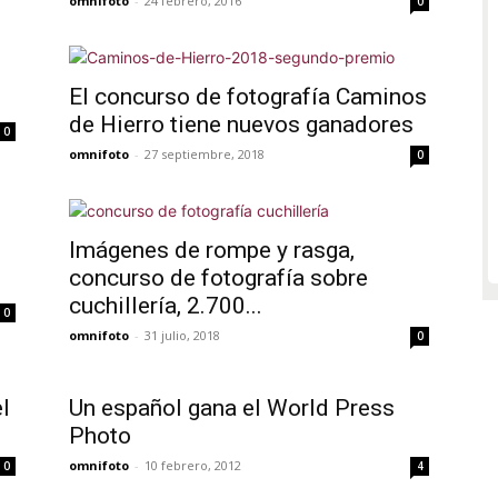
omnifoto
-
24 febrero, 2016
0
El concurso de fotografía Caminos
de Hierro tiene nuevos ganadores
0
omnifoto
-
27 septiembre, 2018
0
Imágenes de rompe y rasga,
concurso de fotografía sobre
cuchillería, 2.700...
0
omnifoto
-
31 julio, 2018
0
l
Un español gana el World Press
Photo
omnifoto
-
10 febrero, 2012
0
4