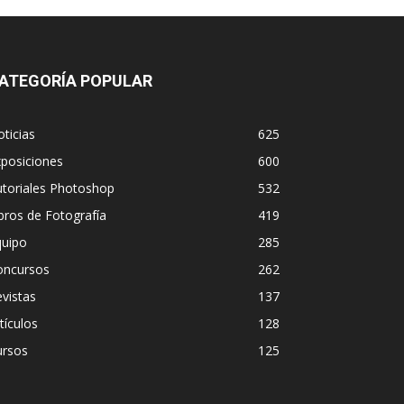
ATEGORÍA POPULAR
ticias
625
posiciones
600
utoriales Photoshop
532
bros de Fotografía
419
quipo
285
oncursos
262
vistas
137
tículos
128
ursos
125