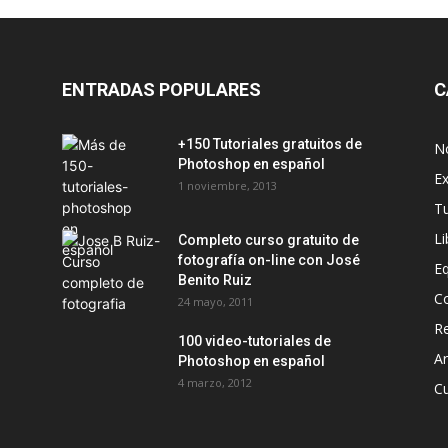
ENTRADAS POPULARES
C
+150 Tutoriales gratuitos de
No
Photoshop en español
Ex
1 noviembre, 2013
T
Li
Completo curso gratuito de
fotografía on-line con José
E
Benito Ruiz
C
24 mayo, 2011
Re
100 video-tutoriales de
Ar
Photoshop en español
4 marzo, 2012
C