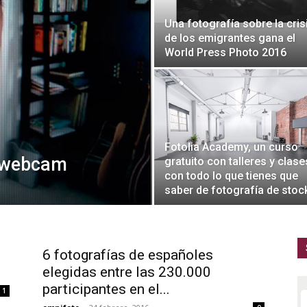
Una fotografía sobre la cris
de los emigrantes gana el
World Press Photo 2016
Fotolia Academy, un curso
 webcam
gratuito con talleres y clase
con todo lo que tienes que
saber de fotografía de stoc
6 fotografías de españoles
elegidas entre las 230.000
participantes en el...
1